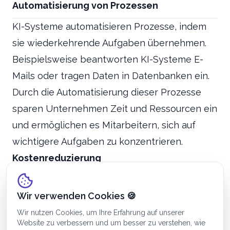
Automatisierung von Prozessen
KI-Systeme automatisieren Prozesse, indem
sie wiederkehrende Aufgaben übernehmen.
Beispielsweise beantworten KI-Systeme E-
Mails oder tragen Daten in Datenbanken ein.
Durch die Automatisierung dieser Prozesse
sparen Unternehmen Zeit und Ressourcen ein
und ermöglichen es Mitarbeitern, sich auf
wichtigere Aufgaben zu konzentrieren.
Kostenreduzierung
Des Weiteren tragen KI und ML zur Reduktion
von Kosten für B2B-Anwendungen bei. Durch
Wir verwenden Cookies 🍪
die frühzeitige Erkennung von
Wir nutzen Cookies, um Ihre Erfahrung auf unserer
Website zu verbessern und um besser zu verstehen, wie
Produktionsfehlern durch KI-Systeme werden