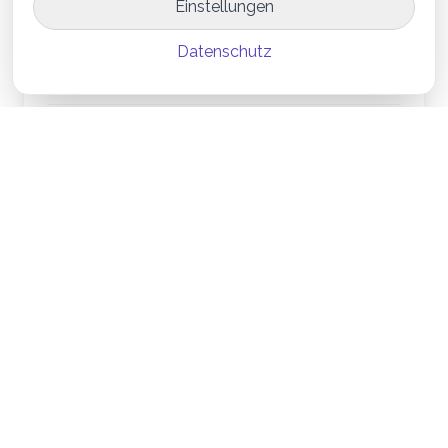
Honeyfield ab – von Idee bis Go-
Einstellungen
Live
Von der ersten Idee bis zum Go-Live: Erfahren Sie, wie
Datenschutz
Honeyfield Ihr IT-Projekt transparent und strukturiert
von der Konzeptphase bis zur Umsetzung begleitet.
Honeyfield Team
|
27.11.2025
4 Min
Weiterlesen
Bereit für Ihr nächstes
Projekt?
Lassen Sie uns gemeinsam Ihre digitale Vision
verwirklichen.