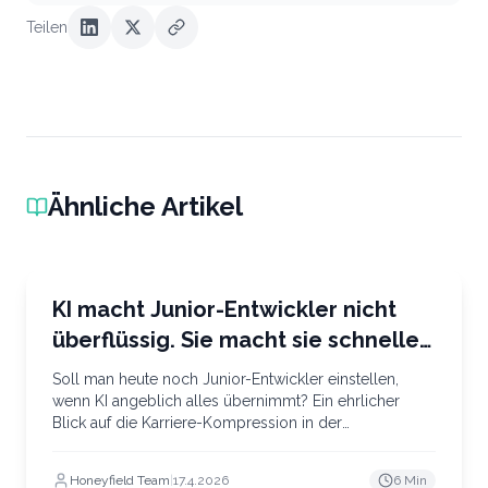
Teilen
Ähnliche Artikel
Business & Strategie
KI macht Junior-Entwickler nicht
überflüssig. Sie macht sie schneller
zu Seniors.
Soll man heute noch Junior-Entwickler einstellen,
wenn KI angeblich alles übernimmt? Ein ehrlicher
Blick auf die Karriere-Kompression in der
Softwareentwicklung – und warum unsere Branche
gerade ein langfristiges Problem aufbaut.
Honeyfield Team
|
17.4.2026
6 Min