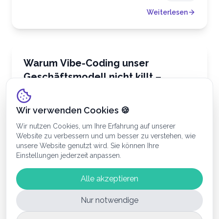
Weiterlesen
Business & Strategie
Warum Vibe-Coding unser
Geschäftsmodell nicht killt –
sondern erweitert
Lovable, Bolt und Claude Code lassen jeden in
Minuten Software bauen. Wir verstehen, warum sich
Wir verwenden Cookies 🍪
Geschäftsführer fragen, ob sie noch Agenturen
brauchen. Hier unsere ehrliche Antwort aus der Praxis.
Wir nutzen Cookies, um Ihre Erfahrung auf unserer
Website zu verbessern und um besser zu verstehen, wie
Honeyfield Team
|
17.4.2026
7 Min
unsere Website genutzt wird. Sie können Ihre
Einstellungen jederzeit anpassen.
Weiterlesen
Alle akzeptieren
Nur notwendige
Business & Strategie
So läuft ein IT-Projekt mit