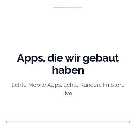
Apps, die wir gebaut
haben
Echte Mobile Apps. Echte Kunden. Im Store
MOBILE
live.
MOBILE
Mankido Mobile App
MOBILE
WIR App
RMC
★
HIGHLIGHT