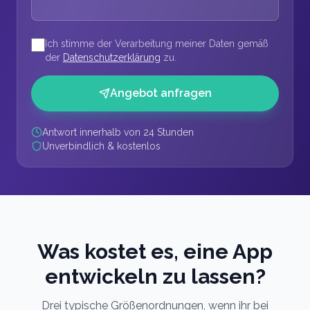
Ich stimme der Verarbeitung meiner Daten gemäß
(öffnet in neuem Tab)
der
Datenschutzerklärung
zu.
Angebot anfragen
Antwort innerhalb von 24 Stunden
Unverbindlich & kostenlos
Was kostet es, eine App
entwickeln zu lassen?
Drei typische Größenordnungen, wenn ihr bei