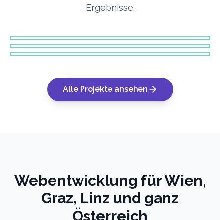
MOBILE
Ergebnisse.
AI
AI
RMC
ThinkPrompt: AI Code Quality für Developer-
GPAI-Checker
Teams
★
HIGHLIGHT
★
HIGHLIGHT
★
HIGHLIGHT
Alle Projekte ansehen
Webentwicklung für Wien,
Graz, Linz und ganz
Österreich